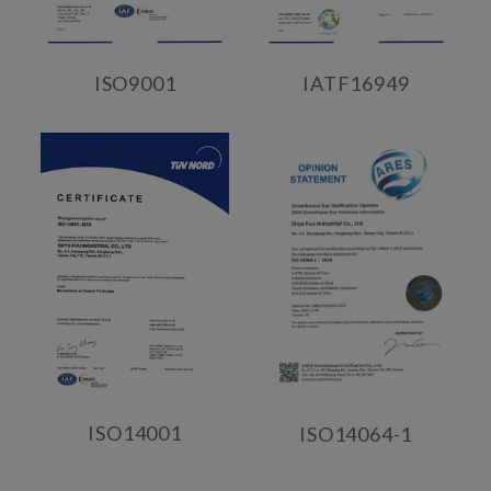
ISO9001
IATF16949
ISO14001
ISO14064-1