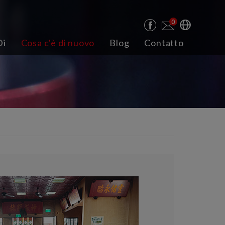
0
Di
Cosa c'è di nuovo
Blog
Contatto