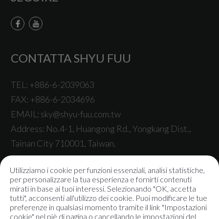
CONTATTA SHYU FUU
TEL:
+886-6-2039063
FAX:
+886-6-2034696
EMAIL:
sky@shyu-fuu.com.tw
Address:
No.4-1, Huangong Rd.,
Yongkang Dist.,
Tainan City
710001
,
Taiwan
.
Utilizziamo i cookie per funzioni essenziali, analisi statistiche,
per personalizzare la tua esperienza e fornirti contenuti
mirati in base ai tuoi interessi. Selezionando "OK, accetta
tutti", acconsenti all'utilizzo dei cookie. Puoi modificare le tue
© 2021
Shyu Fuu Industrial Co., Ltd.
All rights reserved |
preferenze in qualsiasi momento tramite il link "Impostazioni
Mappa del sito
|
politica sulla riservatezza
cookie" nel piè di pagina o cancellando le impostazioni del