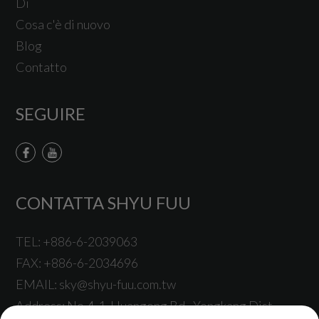
Di
Cosa c'è di nuovo
Blog
Contatto
SEGUIRE
CONTATTA SHYU FUU
TEL:
+886-6-2039063
FAX:
+886-6-2034696
EMAIL:
sky@shyu-fuu.com.tw
Address:
No.4-1, Huangong Rd.,
Yongkang Dist.,