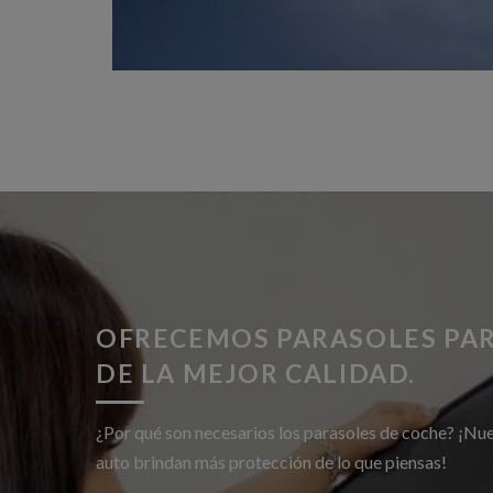
OFRECEMOS PARASOLES PA
DE LA MEJOR CALIDAD.
¿Por qué son necesarios los parasoles de coche? ¡Nu
auto brindan más protección de lo que piensas!