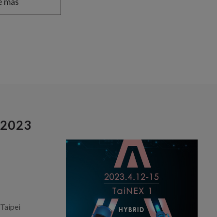
e más
 2023
Taipei