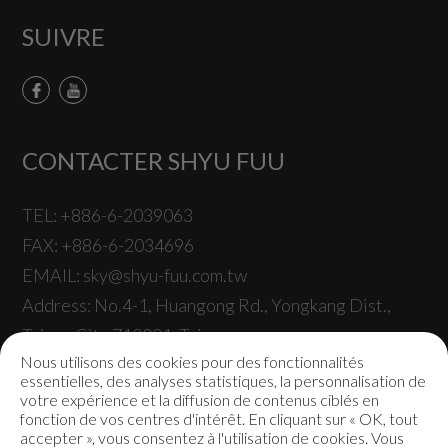
SUIVRE
CONTACTER SHYU FUU
TEL:
+886-6-2039063
FAX:
+886-6-2034696
EMAIL:
sky@shyu-fuu.com.tw
Address:
No.4-1, Huangong Rd.,
Yongkang Dist.,
Tainan City
710001
,
Taiwan
.
Nous utilisons des cookies pour des fonctionnalités
essentielles, des analyses statistiques, la personnalisation de
votre expérience et la diffusion de contenus ciblés en
fonction de vos centres d'intérêt. En cliquant sur « OK, tout
accepter », vous consentez à l'utilisation de cookies. Vous