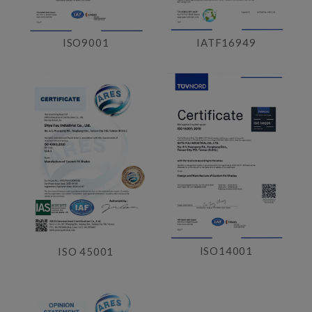
ISO9001
IATF16949
ISO14001
ISO 45001