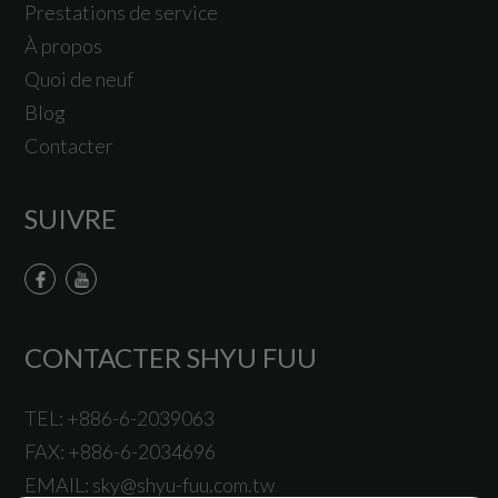
Prestations de service
À propos
Quoi de neuf
Blog
Contacter
SUIVRE
CONTACTER SHYU FUU
TEL:
+886-6-2039063
FAX:
+886-6-2034696
EMAIL:
sky@shyu-fuu.com.tw